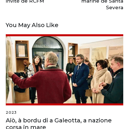
invité de RCFM
marine de Santa
Severa
You May Also Like
2023
Aiò, à bordu di a Galeotta, a nazione
corsa in mare