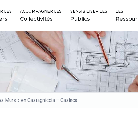
R LES
ACCOMPAGNER LES
SENSIBILISER LES
LES
ers
Collectivités
Publics
Ressour
les Murs » en Castagniccia – Casinca