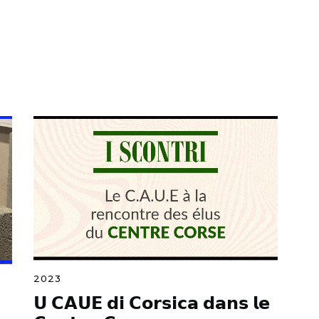
2023
𝗨 𝗖𝗔𝗨𝗘 𝗱𝗶 𝗖𝗼𝗿𝘀𝗶𝗰𝗮 𝗱𝗮𝗻𝘀 𝗹𝗲