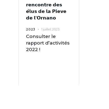
𝗿𝗲𝗻𝗰𝗼𝗻𝘁𝗿𝗲 𝗱𝗲𝘀
𝗲́𝗹𝘂𝘀 𝗱𝗲 𝗹𝗮 𝗣𝗶𝗲𝘃𝗲
𝗱𝗲 𝗹’𝗢𝗿𝗻𝗮𝗻𝗼
2023
1 juillet 2023
Consulter le
rapport d’activités
2022 !