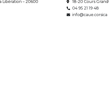
 Libération – 20600
18-20 Cours Grandv
04 95 21 19 48
info@caue.corsica