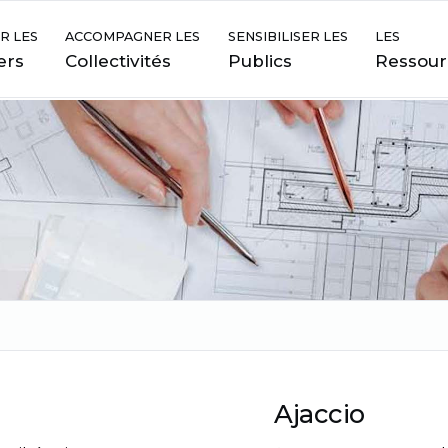
R LES
ACCOMPAGNER LES
SENSIBILISER LES
LES
ers
Collectivités
Publics
Ressour
Ajaccio