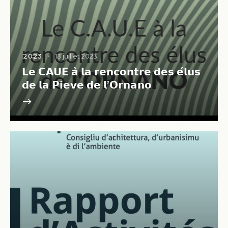
2023
13 juillet 2023
𝗟𝗲 𝗖𝗔𝗨𝗘 𝗮̀ 𝗹𝗮 𝗿𝗲𝗻𝗰𝗼𝗻𝘁𝗿𝗲 𝗱𝗲𝘀 𝗲́𝗹𝘂𝘀
𝗱𝗲 𝗹𝗮 𝗣𝗶𝗲𝘃𝗲 𝗱𝗲 𝗹’𝗢𝗿𝗻𝗮𝗻𝗼